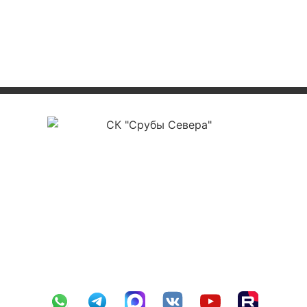
ООО «СК Срубы Севера»
ИНН 3525478561
ОГРН 1223500004177
КПП 352501001
р/с 40702810012000012112
в ПАО Сбербанк г. Вологда №8638
БИК 041909644
к/с 30101810900000000644