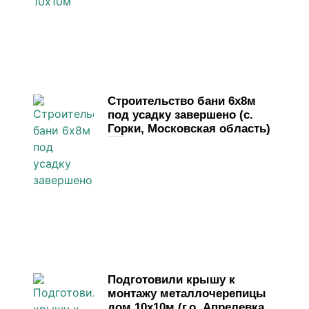
Строительство бани 6х8м
под усадку завершено (с.
Горки, Московская область)
31 марта, 2026
Комментариев нет
Подготовили крышу к
монтажу металлочерепицы
дом 10х10м (г.о. Апрелевка