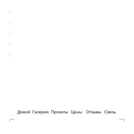
Все проекты
Дома из бревна
Дома из бруса
Бани
Дома-бани
Оставить почту
Оставьте свою электронную почту и мы свяжемся
с Вами в ближайшее время
Домой
Галерея
Проекты
Цены
Отзывы
Связь