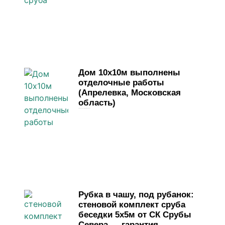
Дом 10х10м выполнены
отделочные работы
(Апрелевка, Московская
область)
1 июня, 2026
Комментариев нет
Рубка в чашу, под рубанок:
стеновой комплект сруба
беседки 5х5м от СК Срубы
Севера — гарантия