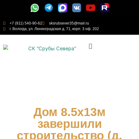
+7 (911) 540-90-62
sksrubsever35@mail.ru
г. Вологда, ул. Ленинградская д. 71, корп. 3 оф. 202
Дом 8.5х13м
завершили
строительство (д.