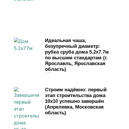
Идеальная чаша,
безупречный диаметр:
рубка сруба дома 5.2х7.7м
по высшим стандартам (г.
Ярославль, Ярославская
область)
1 мая, 2026
Комментариев нет
Строим надёжно: первый
этап строительства дома
10х10 успешно завершён
(Апрелевка, Московская
область)
13 апреля, 2026
Комментариев нет