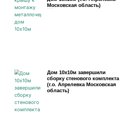
Московская область)
28 марта, 2026
Комментариев нет
Дом 10х10м завершили
сборку стенового комплекта
(г.о. Апрелевка Московская
область)
23 марта, 2026
Комментариев нет