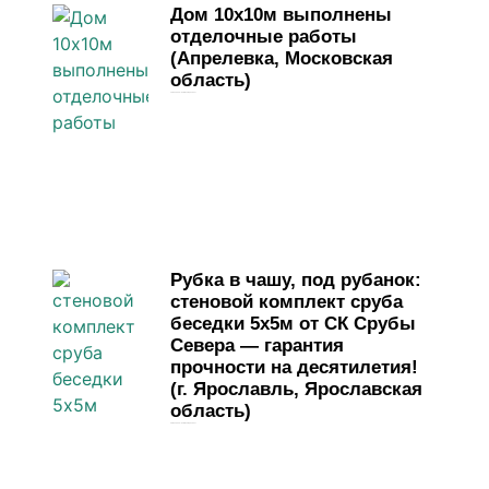
Дом 10х10м выполнены
отделочные работы
(Апрелевка, Московская
область)
1 июня, 2026
Комментариев нет
Рубка в чашу, под рубанок:
стеновой комплект сруба
беседки 5х5м от СК Срубы
Севера — гарантия
прочности на десятилетия!
(г. Ярославль, Ярославская
область)
29 мая, 2026
Комментариев нет