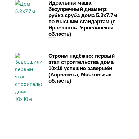
Идеальная чаша,
безупречный диаметр:
рубка сруба дома 5.2х7.7м
по высшим стандартам (г.
Ярославль, Ярославская
область)
1 мая, 2026
Комментариев нет
Строим надёжно: первый
этап строительства дома
10х10 успешно завершён
(Апрелевка, Московская
область)
13 апреля, 2026
Комментариев нет