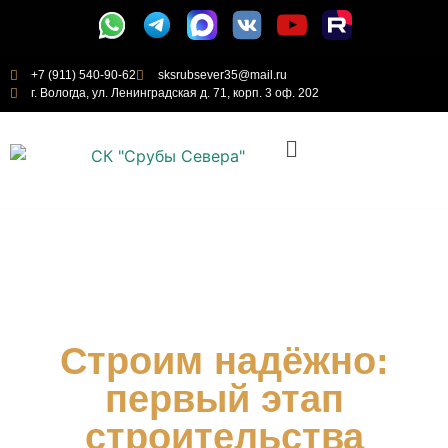
+7 (911) 540-90-62
sksrubsever35@mail.ru
г. Вологда, ул. Ленинградская д. 71, корп. 3 оф. 202
Строим надёжно:
первый этап
строительства