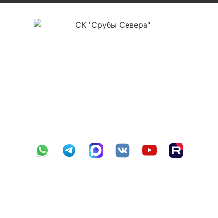
ООО «СК Срубы Севера»
ИНН 3525478561
ОГРН 1223500004177
КПП 352501001
р/с 40702810012000012112
в ПАО Сбербанк г. Вологда №8638
БИК 041909644
к/с 30101810900000000644
Навигация