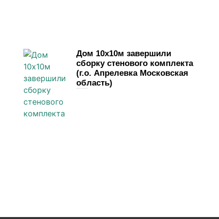
Дом 10х10м завершили
сборку стенового комплекта
(г.о. Апрелевка Московская
область)
23 марта, 2026
Комментариев нет