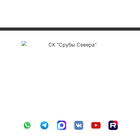
ООО «СК Срубы Севера»
ИНН 3525478561
ОГРН 1223500004177
КПП 352501001
р/с 40702810012000012112
в ПАО Сбербанк г. Вологда №8638
БИК 041909644
к/с 30101810900000000644