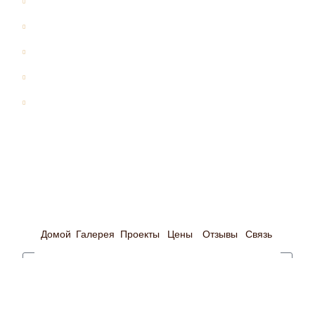
Все проекты
Дома из бревна
Дома из бруса
Бани
Дома-бани
Оставить почту
Оставьте свою электронную почту и мы свяжемся
с Вами в ближайшее время
Домой
Галерея
Проекты
Цены
Отзывы
Связь
Оставляя e-mail я даю согласие на обработку
персональных данных и принимаю
политику