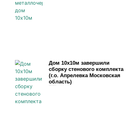
Дом 10х10м завершили
сборку стенового комплекта
(г.о. Апрелевка Московская
область)
23 марта, 2026
Комментариев нет