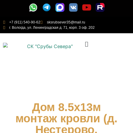
+7 (911) 540-90-62
sksrubsever35@mail.ru
г. Вологда, ул. Ленинградская д. 71, корп. 3 оф. 202
Дом 8.5х13м
монтаж кровли (д.
Нестерово,