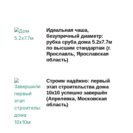
Идеальная чаша,
безупречный диаметр:
рубка сруба дома 5.2х7.7м
по высшим стандартам (г.
Ярославль, Ярославская
область)
1 мая, 2026
Комментариев нет
Строим надёжно: первый
этап строительства дома
10х10 успешно завершён
(Апрелевка, Московская
область)
13 апреля, 2026
Комментариев нет