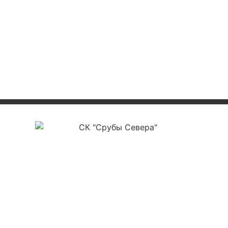
ООО «СК Срубы Севера»
ИНН 3525478561
ОГРН 1223500004177
КПП 352501001
р/с 40702810012000012112
в ПАО Сбербанк г. Вологда №8638
БИК 041909644
к/с 30101810900000000644