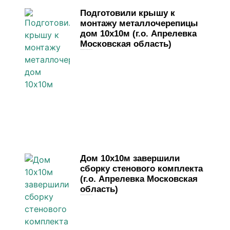
Подготовили крышу к
монтажу металлочерепицы
дом 10х10м (г.о. Апрелевка
Московская область)
28 марта, 2026
Комментариев нет
Дом 10х10м завершили
сборку стенового комплекта
(г.о. Апрелевка Московская
область)
23 марта, 2026
Комментариев нет