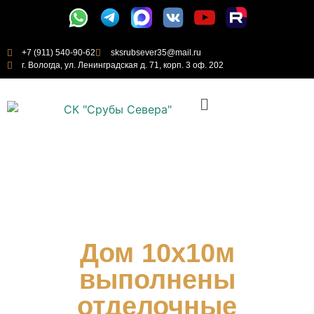
+7 (911) 540-90-62
sksrubsever35@mail.ru
г. Вологда, ул. Ленинградская д. 71, корп. 3 оф. 202
Дом 10х10м
выполнены
отделочные