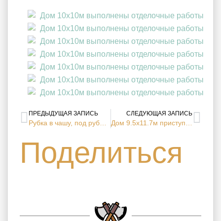
ПРЕДЫДУЩАЯ ЗАПИСЬ
СЛЕДУЮЩАЯ ЗАПИСЬ
Рубка в чашу, под рубанок: стеновой комплект сруба беседки 5х5м от СК Срубы Севера — гарантия прочности на десятилетия! (г. Ярославль, Ярославская область)
Дом 9.5х11.7м приступили к изготовлению сруба (пгт. Хелюля, Республика Карелия)
Поделиться