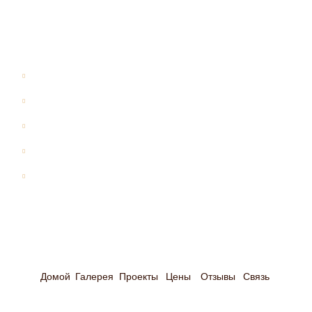
Проекты
Все проекты
Дома из бревна
Дома из бруса
Бани
Дома-бани
Оставить почту
Оставьте свою электронную почту и мы свяжемся
Домой
Галерея
Проекты
Цены
Отзывы
Связь
с Вами в ближайшее время