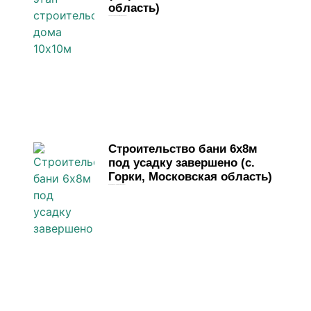
область)
13 апреля, 2026
Комментариев нет
Строительство бани 6х8м
под усадку завершено (с.
Горки, Московская область)
31 марта, 2026
Комментариев нет