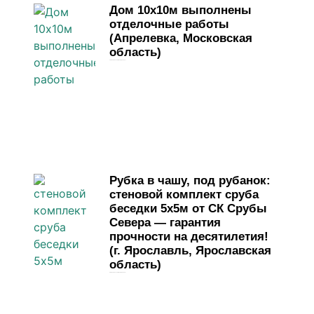
Дом 10х10м выполнены
отделочные работы
(Апрелевка, Московская
область)
1 июня, 2026
Комментариев нет
Рубка в чашу, под рубанок:
стеновой комплект сруба
беседки 5х5м от СК Срубы
Севера — гарантия
прочности на десятилетия!
(г. Ярославль, Ярославская
область)
29 мая, 2026
Комментариев нет