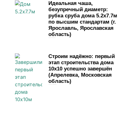
Идеальная чаша,
безупречный диаметр:
рубка сруба дома 5.2х7.7м
по высшим стандартам (г.
Ярославль, Ярославская
область)
1 мая, 2026
Комментариев нет
Строим надёжно: первый
этап строительства дома
10х10 успешно завершён
(Апрелевка, Московская
область)
13 апреля, 2026
Комментариев нет