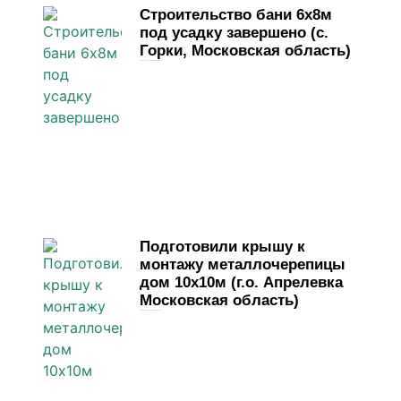
Строительство бани 6х8м
под усадку завершено (с.
Горки, Московская область)
31 марта, 2026
Комментариев нет
Подготовили крышу к
монтажу металлочерепицы
дом 10х10м (г.о. Апрелевка
Московская область)
28 марта, 2026
Комментариев нет