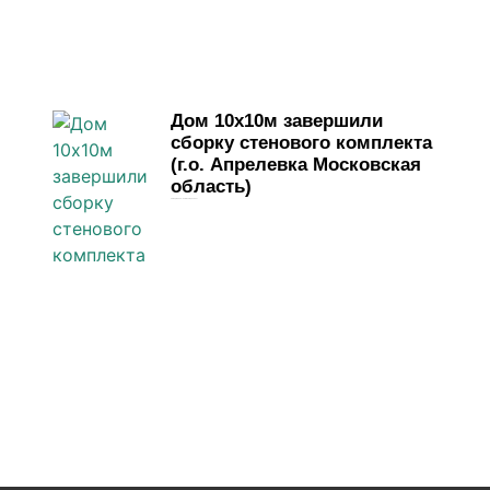
Дом 10х10м завершили
сборку стенового комплекта
(г.о. Апрелевка Московская
область)
23 марта, 2026
Комментариев нет