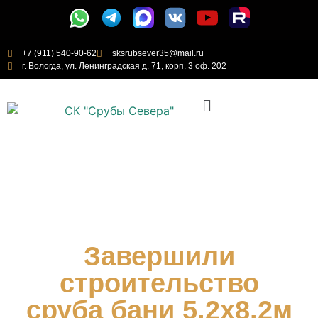
+7 (911) 540-90-62
sksrubsever35@mail.ru
г. Вологда, ул. Ленинградская д. 71, корп. 3 оф. 202
Завершили
строительство
сруба бани 5.2х8.2м