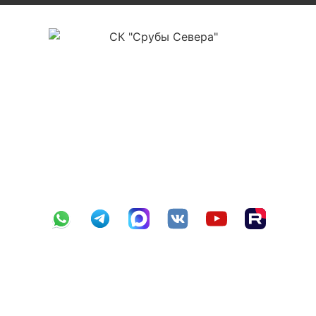
ООО «СК Срубы Севера»
ИНН 3525478561
ОГРН 1223500004177
КПП 352501001
р/с 40702810012000012112
в ПАО Сбербанк г. Вологда №8638
БИК 041909644
к/с 30101810900000000644
Навигация