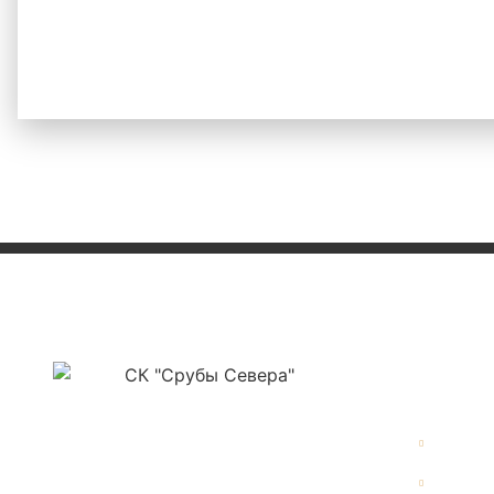
Нав
ООО «СК Срубы Севера»
Главна
ИНН 3525478561
ОГРН 1223500004177
Галере