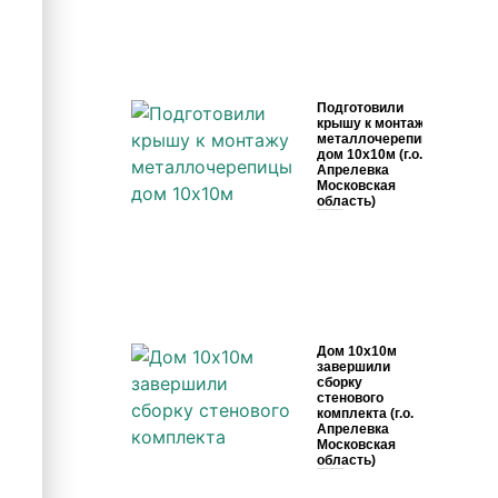
Подготовили
крышу к монтажу
металлочерепицы
дом 10х10м (г.о.
Апрелевка
Московская
область)
28 марта, 2026
Комментариев нет
Дом 10х10м
завершили
сборку
стенового
комплекта (г.о.
Апрелевка
Московская
область)
23 марта, 2026
Комментариев нет