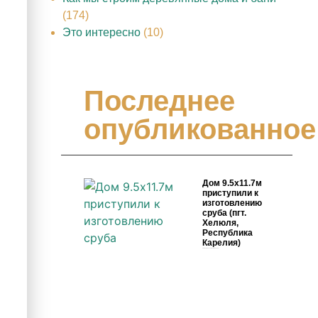
(174)
Это интересно
(10)
Последнее
опубликованное
Дом 9.5х11.7м
приступили к
изготовлению
сруба (пгт.
Хелюля,
Республика
Карелия)
4 июня, 2026
Комментариев нет