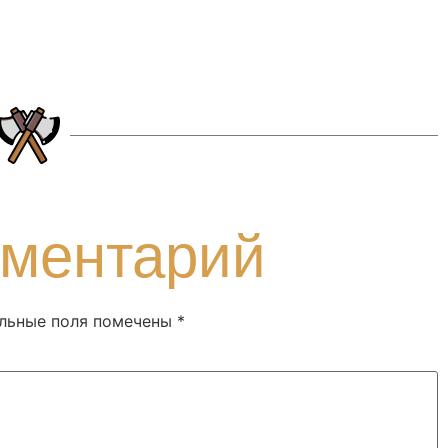
мментарий
льные поля помечены
*