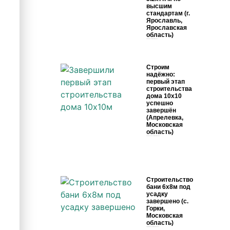
высшим
стандартам (г.
Ярославль,
Ярославская
область)
1 мая, 2026
Комментариев нет
Строим
надёжно:
первый этап
строительства
дома 10х10
успешно
завершён
(Апрелевка,
Московская
область)
13 апреля, 2026
Комментариев нет
Строительство
бани 6х8м под
усадку
завершено (с.
Горки,
Московская
область)
31 марта, 2026
Комментариев нет