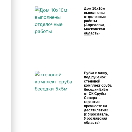
Дом 10х10м
выполнены
отделочные
работы
(Апрелевка,
Московская
область)
1 июня, 2026
Комментариев нет
Рубка в чашу,
под рубанок:
стеновой
комплект сруба
беседки 5х5м
от СК Срубы
Севера —
гарантия
прочности на
десятилетия!
(г. Ярославль,
Ярославская
область)
29 мая, 2026
Комментариев нет