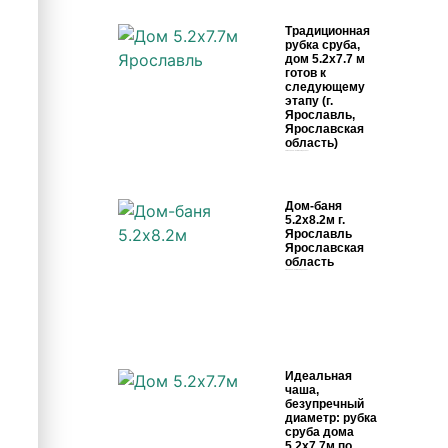
Традиционная
рубка сруба,
дом 5.2х7.7 м
готов к
следующему
этапу (г.
Ярославль,
Ярославская
область)
19 мая, 2026
Комментариев нет
Дом-баня
5.2х8.2м г.
Ярославль
Ярославская
область
4 мая, 2026
Комментариев нет
Идеальная
чаша,
безупречный
диаметр: рубка
сруба дома
5.2х7.7м по