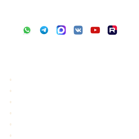
БИК 041909644
к/с 30101810900000000644
Навигация
Главная
Галерея
Цены
Проекты
Отзывы
Акции