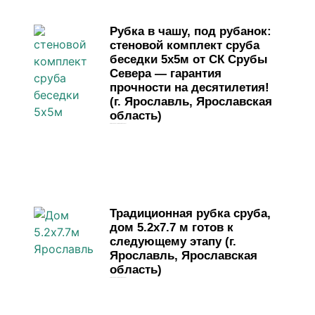
Рубка в чашу, под рубанок:
стеновой комплект сруба
беседки 5х5м от СК Срубы
Севера — гарантия
прочности на десятилетия!
(г. Ярославль, Ярославская
область)
29 мая, 2026
Комментариев нет
Традиционная рубка сруба,
дом 5.2х7.7 м готов к
следующему этапу (г.
Ярославль, Ярославская
область)
19 мая, 2026
Комментариев нет