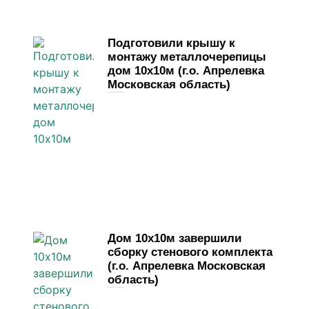
Подготовили крышу к
монтажу металлочерепицы
дом 10х10м (г.о. Апрелевка
Московская область)
28 марта, 2026
Комментариев нет
Дом 10х10м завершили
сборку стенового комплекта
(г.о. Апрелевка Московская
область)
23 марта, 2026
Комментариев нет