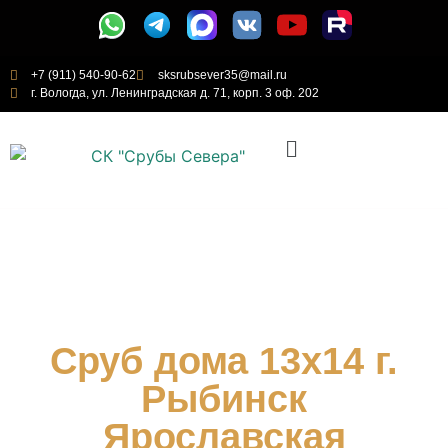
+7 (911) 540-90-62
sksrubsever35@mail.ru
г. Вологда, ул. Ленинградская д. 71, корп. 3 оф. 202
Сруб дома 13х14 г.
Рыбинск
Ярославская