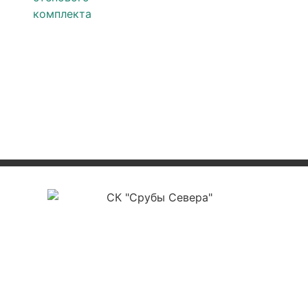
ООО «СК Срубы Севера»
ИНН 3525478561
ОГРН 1223500004177
КПП 352501001
р/с 40702810012000012112
в ПАО Сбербанк г. Вологда №8638