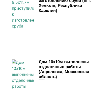
изготовлению сруба (пгт.
Хелюля, Республика
Карелия)
4 июня, 2026
Комментариев нет
Дом 10х10м выполнены
отделочные работы
(Апрелевка, Московская
область)
1 июня, 2026
Комментариев нет