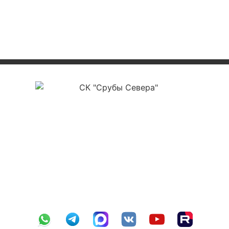
ООО «СК Срубы Севера»
ИНН 3525478561
ОГРН 1223500004177
КПП 352501001
р/с 40702810012000012112
в ПАО Сбербанк г. Вологда №8638
БИК 041909644
к/с 30101810900000000644