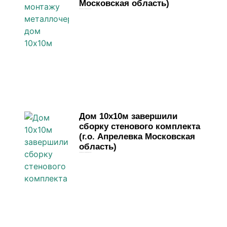
Московская область)
28 марта, 2026
Комментариев нет
Дом 10х10м завершили
сборку стенового комплекта
(г.о. Апрелевка Московская
область)
23 марта, 2026
Комментариев нет