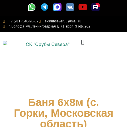
+7 (911) 540-90-62
sksrubsever35@mail.ru
г. Вологда, ул. Ленинградская д. 71, корп. 3 оф. 202
Баня 6х8м (с.
Горки, Московская
область)