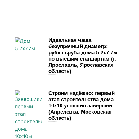
Идеальная чаша,
безупречный диаметр:
рубка сруба дома 5.2х7.7м
по высшим стандартам (г.
Ярославль, Ярославская
область)
1 мая, 2026
Комментариев нет
Строим надёжно: первый
этап строительства дома
10х10 успешно завершён
(Апрелевка, Московская
область)
13 апреля, 2026
Комментариев нет