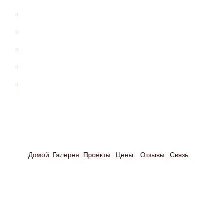
Все проекты
Дома из бревна
Дома из бруса
Бани
Дома-бани
Оставить почту
Оставьте свою электронную почту и мы свяжемся
Домой
Галерея
Проекты
Цены
Отзывы
Связь
с Вами в ближайшее время