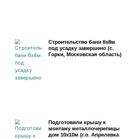
Строительство бани 6х8м
под усадку завершено (с.
Горки, Московская область)
31 марта, 2026
Комментариев нет
Подготовили крышу к
монтажу металлочерепицы
дом 10х10м (г.о. Апрелевка