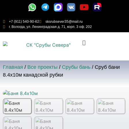
+7 (911) 540-90-62
sksrubsever35@mail.ru
г. Вологда, ул. Ленинградская д. 71, корп. 3 оф. 202
Главная
/
Все проекты
/
Срубы бань
/ Сруб бани
8.4х10м канадской рубки