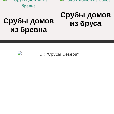
Срубы домов
Срубы домов
из бруса
из бревна
ООО «СК Срубы Севера»
ИНН 3525478561
ОГРН 1223500004177
КПП 352501001
р/с 40702810012000012112
в ПАО Сбербанк г. Вологда №8638
БИК 041909644
к/с 30101810900000000644