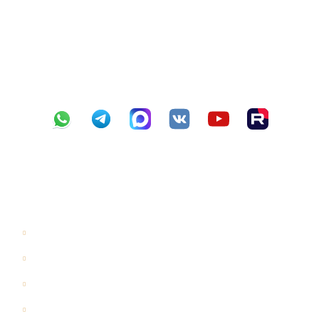
КПП 352501001
р/с 40702810012000012112
в ПАО Сбербанк г. Вологда №8638
БИК 041909644
к/с 30101810900000000644
Навигация
Главная
Галерея
Цены
Проекты