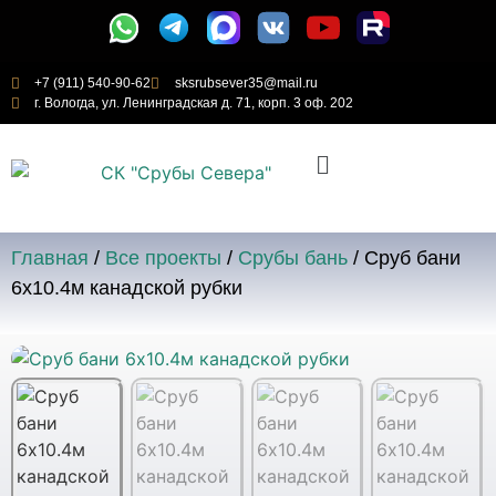
+7 (911) 540-90-62
sksrubsever35@mail.ru
г. Вологда, ул. Ленинградская д. 71, корп. 3 оф. 202
Главная
/
Все проекты
/
Срубы бань
/ Сруб бани
6х10.4м канадской рубки